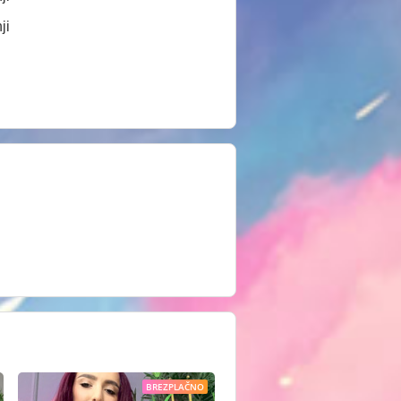
ji
BREZPLAČNO