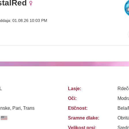
stalRed
ddaja: 01.08.26 10:03 PM
L
Lasje:
Rdeč
Oči:
Modr
nske, Pari, Trans
Etičnost:
Bela
Sramne dlake:
Obrit
Velikost prsi:
Sredn