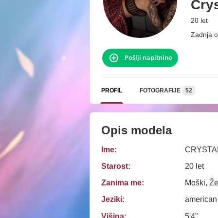
Cry
20 let
Zadnja o
Pošlji napitnino
PROFIL
FOTOGRAFIJE
52
Opis modela
Ime:
CRYSTA
Starost:
20 let
Zanima me:
Moški, Že
Jeziki:
american
Višina:
5'4"