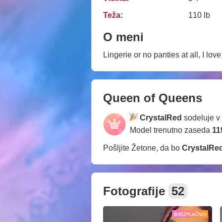
Teža:
110 lb
O meni
Lingerie or no panties at all, I lov
Queen of Queens
CrystalRed
sodeluje v
Model trenutno zaseda
11
Pošljite Žetone, da bo
CrystalRe
Fotografije
52
BREZPLAČNO