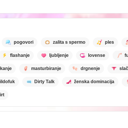
pogovori
zalita s spermo
ples
flashanje
ljubljenje
lovense
f
ukanje
masturbiranje
drgnenje
sla
ildofuk
Dirty Talk
ženska dominacija
irt