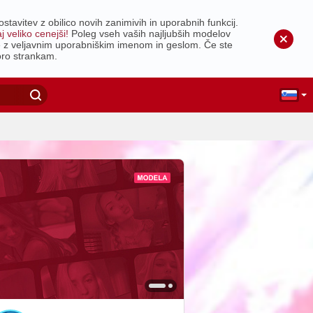
vitev z obilico novih zanimivih in uporabnih funkcij.
 veliko cenejši!
Poleg vseh vaših najljubših modelov
te z veljavnim uporabniškim imenom in geslom. Če ste
oro strankam.