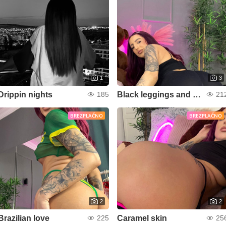
1
3
Drippin nights
Black leggings and perfect curves
185
21
BREZPLAČNO
BREZPLAČNO
2
2
Brazilian love
Caramel skin
225
25