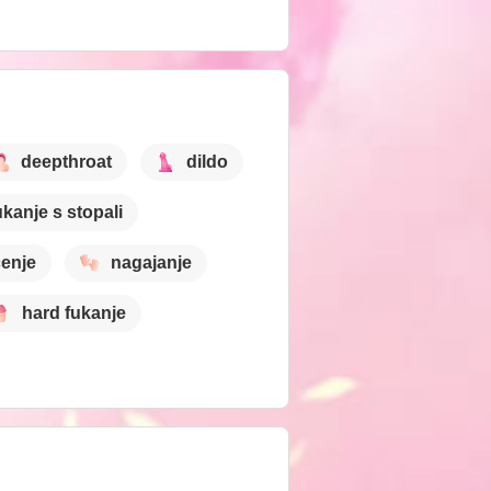
deepthroat
dildo
ukanje s stopali
čenje
nagajanje
hard fukanje