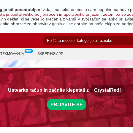
g je bil posodobljen!
Zdaj ima spletno mesto cam popolnoma novo posta
 je postal veliko bolj priročen in uporabniku prijazen, žetoni pa so zdaj
vih deklet, ki se veselijo srečanja z vami!
V svoj račun se lahko prijavi
rabite obrazec za obnovitev gesla ali se obrnite na našo ekipo za podp
TEKMOVANJA
SKEEPING APP
Ustvarite račun in začnite klepetati z
CrystalRed!
PRIJAVITE SE