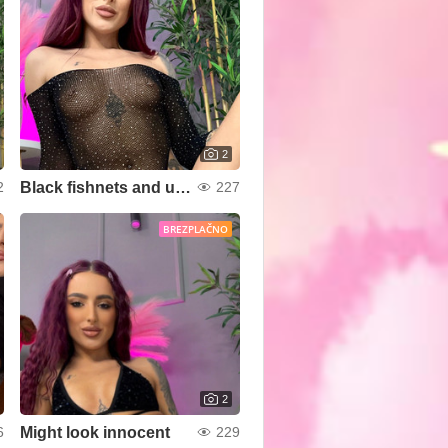
2
Black fishnets and unspoken desires
2
227
BREZPLAČNO
2
Might look innocent
6
229