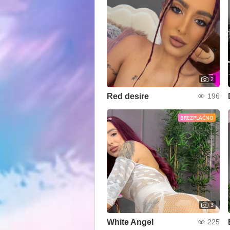
2
Red desire
196
BREZPLAČNO
3
White Angel
225