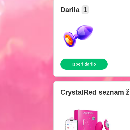
Darila
1
Izberi darilo
CrystalRed
seznam že