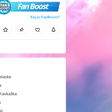
Fan Boost
Kaj je FanBoost?
elaske
a
/Kavkaška
a
ji