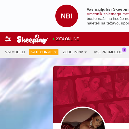
Vaš najljubši Skeepin
Vmesnik spletnega mesta
NB!
boste našli na tisoče no
naleteli na težavo, upo
2374 ONLINE
VSI MODELI
KATEGORIJE
ZGODOVINA
VSE PROMOCIJE