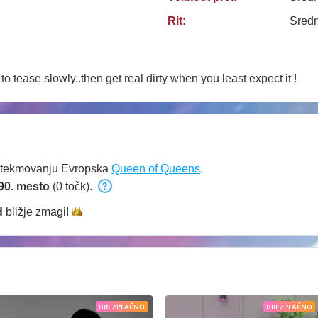
Rit:
Sredn
e to tease slowly..then get real dirty when you least expect it !
 tekmovanju Evropska
Queen of Queens
.
90. mesto
(0 točk).
d
bližje
zmagi!
BREZPLAČNO
BREZPLAČNO