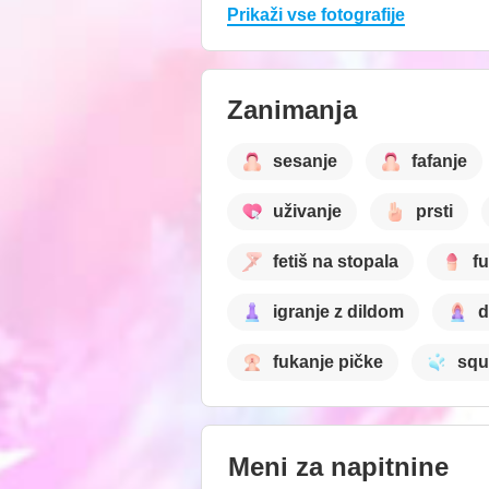
Prikaži vse fotografije
Zanimanja
sesanje
fafanje
uživanje
prsti
fetiš na stopala
f
igranje z dildom
d
fukanje pičke
squ
Meni za napitnine