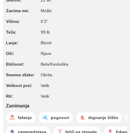
Starost:
22 let
Zanima me:
Moški
Višina:
5'3"
Teža:
99 lb
Lasje:
Blond
Oči:
Rjave
Etičnost:
Bela/Kavkaška
Sramne dlake:
Obrita
Velikost prsi:
Velik
Rit:
Velik
Zanimanja
fafanje
pogovori
drgnanje šiške
campredstava
fetiš na stopala
fukanje