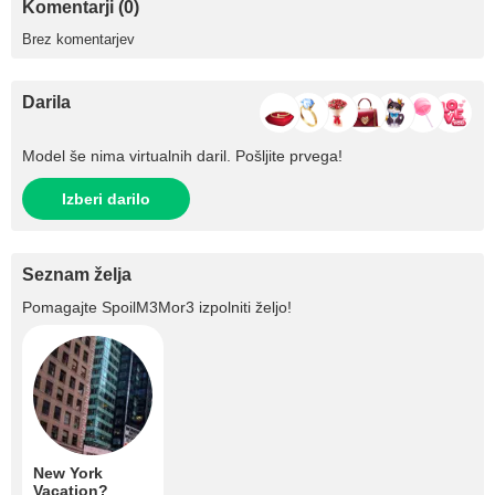
Komentarji (0)
Brez komentarjev
Darila
Model še nima virtualnih daril. Pošljite prvega!
Izberi darilo
Seznam želja
Pomagajte
SpoilM3Mor3
izpolniti željo!
New York
Vacation?