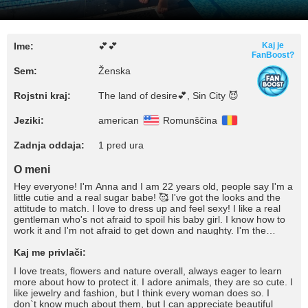
Ime:
💕💕
Kaj je
FanBoost?
Sem:
Ženska
Rojstni kraj:
The land of desire💕, Sin City 😈
Jeziki:
american
Romunščina
Zadnja oddaja:
1 pred ura
O meni
Hey everyone! I'm Anna and I am 22 years old, people say I'm a
little cutie and a real sugar babe! 🥰 I've got the looks and the
attitude to match. I love to dress up and feel sexy! I like a real
gentleman who's not afraid to spoil his baby girl. I know how to
work it and I'm not afraid to get down and naughty. I'm the
complete package and I'm sure to drive you wild and fulfil all
your dreams and desires!
Kaj me privlači:
I love treats, flowers and nature overall, always eager to learn
more about how to protect it. I adore animals, they are so cute. I
like jewelry and fashion, but I think every woman does so. I
don`t know much about them, but I can appreciate beautiful