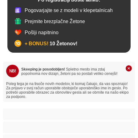
Pogovarjajte se z modeli v klepetalnicah
Prejmite brezplačne Žetone
Pošlji napitnino
+ BONUS!
10 Žetonov!
Skeeping je posodobljen!
Spletno mesto ima zdaj
NB!
popolnoma nov dizajn, žetoni pa so postali veliko cenejši!
Poleg tega je na tisoče novih modelov, ki komaj čakajo, da vas spoznajo!
Za prijavo v svoj račun uporabite obstoječe uporabniško ime in geslo. Po
potrebi uporabite obrazec za obnovitev gesla ali se obrnite na našo ekipo
za podporo.
Analno
Arabski
Azijska