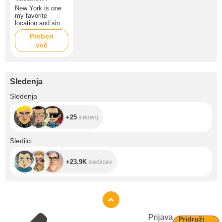
New York is one
my favorite
location and since
I saw this city in
Preberi
the movie "New
več
York : Taxi" , I
wished to have a
vacantion there
and explore all
amazing places !
Sledenja
+25
Sledenja
+25
sledenj
+23.9K
Sledilci
+23.9K
sledilcev
Prijava
Pridruži