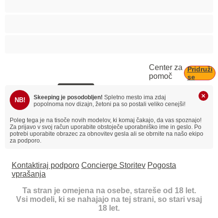
Črnke
Študentke
Center za
Pridruži
pomoč
se
Skeeping je posodobljen!
Spletno mesto ima zdaj
NB!
popolnoma nov dizajn, žetoni pa so postali veliko cenejši!
Poleg tega je na tisoče novih modelov, ki komaj čakajo, da vas spoznajo!
Za prijavo v svoj račun uporabite obstoječe uporabniško ime in geslo. Po
potrebi uporabite obrazec za obnovitev gesla ali se obrnite na našo ekipo
za podporo.
Kontaktiraj podporo
Concierge Storitev
Pogosta
vprašanja
Ta stran je omejena na osebe, stareše od 18 let.
Vsi modeli, ki se nahajajo na tej strani, so stari vsaj
18 let.