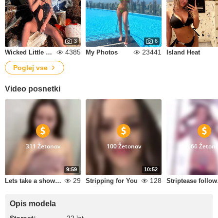
3
6
4385
23441
Wicked Little Treat🎃👻
My Photos
Island Heat
Poglej vse
Video posnetki
311 Žetonov
100 Žetonov
666 Žeton
9:59
10:52
29
128
Lets take a shower together
Stripping for You
Strip
Opis modela