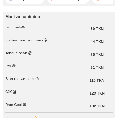
Meni za napitnine
Big muah👄
30 TKN
Fly kiss from your miss😘
44 TKN
Tongue peak 😜
60 TKN
PM 😁
61 TKN
Start the wetness 💦
110 TKN
C2C🎦
123 TKN
Rate Cock🔟
132 TKN