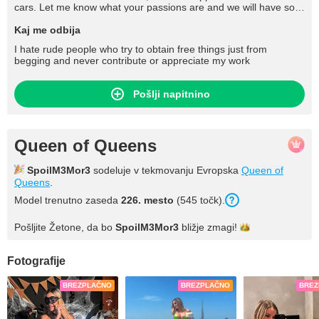
cars. Let me know what your passions are and we will have so
much fun, don't you think?I like to let things happen, without
rushing or pushing. We all have our limits, but I am sure we can
Kaj me odbija
find a way to share amazing moments together, don`t you
I hate rude people who try to obtain free things just from
think?/ I hate one minute guys, I am the type of woman who
begging and never contribute or appreciate my work
loves to take her time in reaching the absolute sublime pleasure.
Pošlji napitnino
Queen of Queens
SpoilM3Mor3
sodeluje v tekmovanju Evropska
Queen of
Queens
.
Model trenutno zaseda
226. mesto
(545 točk).
Pošljite Žetone, da bo
SpoilM3Mor3
bližje
zmagi!
Fotografije
BREZPLAČNO
BREZPLAČNO
BREZ