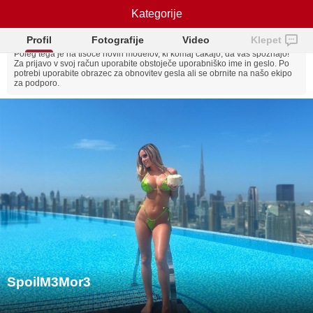
SpoilM3Mor3
Kategorije
Skeeping je posodobljen!
Spletno mesto ima zdaj
NB!
popolnoma nov dizajn, žetoni pa so postali veliko cenejši!
Profil
Fotografije
Video
Klepet
Poleg tega je na tisoče novih modelov, ki komaj čakajo, da vas spoznajo!
Za prijavo v svoj račun uporabite obstoječe uporabniško ime in geslo. Po
potrebi uporabite obrazec za obnovitev gesla ali se obrnite na našo ekipo
za podporo.
SpoilM3Mor3